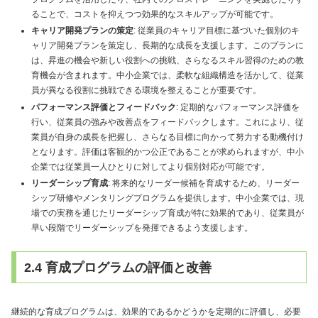
ることで、コストを抑えつつ効果的なスキルアップが可能です。
キャリア開発プランの策定
: 従業員のキャリア目標に基づいた個別のキ
ャリア開発プランを策定し、長期的な成長を支援します。このプランに
は、昇進の機会や新しい役割への挑戦、さらなるスキル習得のための教
育機会が含まれます。中小企業では、柔軟な組織構造を活かして、従業
員が異なる役割に挑戦できる環境を整えることが重要です。
パフォーマンス評価とフィードバック
: 定期的なパフォーマンス評価を
行い、従業員の強みや改善点をフィードバックします。これにより、従
業員が自身の成長を把握し、さらなる目標に向かって努力する動機付け
となります。評価は客観的かつ公正であることが求められますが、中小
企業では従業員一人ひとりに対してより個別対応が可能です。
リーダーシップ育成
: 将来的なリーダー候補を育成するため、リーダー
シップ研修やメンタリングプログラムを提供します。中小企業では、現
場での実務を通じたリーダーシップ育成が特に効果的であり、従業員が
早い段階でリーダーシップを発揮できるよう支援します。
2.4 育成プログラムの評価と改善
継続的な育成プログラムは、効果的であるかどうかを定期的に評価し、必要