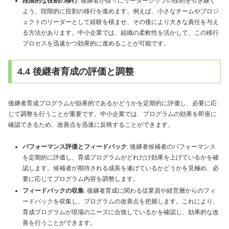
段階的な役割の移行
: 後継者が徐々にリーダーシップの役割を引き継ぐ
よう、段階的に役割の移行を進めます。例えば、小さなチームやプロジ
ェクトのリーダーとして経験を積ませ、その後により大きな責任を与え
る方法があります。中小企業では、組織の柔軟性を活かして、この移行
プロセスを迅速かつ効果的に進めることが可能です。
4.4 後継者育成の評価と調整
後継者育成プログラムが効果的であるかどうかを定期的に評価し、必要に応
じて調整を行うことが重要です。中小企業では、プログラムの効果を即座に
確認できるため、改善点を迅速に反映することができます。
パフォーマンス評価とフィードバック
: 後継者候補者のパフォーマンス
を定期的に評価し、育成プログラムがどれだけ効果を上げているかを確
認します。候補者が期待される成長を遂げているかどうかを見極め、必
要に応じてプログラム内容を調整します。
フィードバックの収集
: 後継者育成に関わる従業員や経営層からのフィ
ードバックを収集し、プログラムの改善点を把握します。これにより、
育成プログラムが現場のニーズに合致しているかを確認し、効果的な改
善を行うことができます。