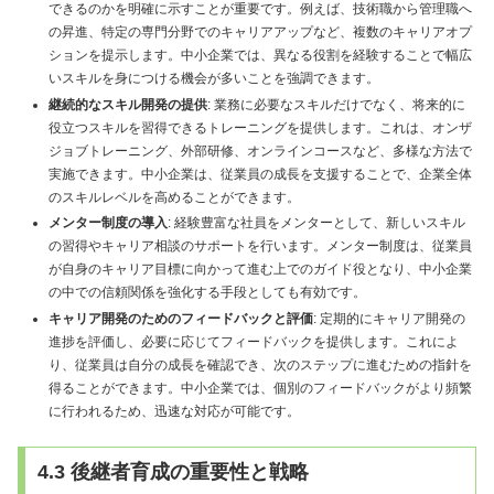
できるのかを明確に示すことが重要です。例えば、技術職から管理職へ
の昇進、特定の専門分野でのキャリアアップなど、複数のキャリアオプ
ションを提示します。中小企業では、異なる役割を経験することで幅広
いスキルを身につける機会が多いことを強調できます。
継続的なスキル開発の提供
: 業務に必要なスキルだけでなく、将来的に
役立つスキルを習得できるトレーニングを提供します。これは、オンザ
ジョブトレーニング、外部研修、オンラインコースなど、多様な方法で
実施できます。中小企業は、従業員の成長を支援することで、企業全体
のスキルレベルを高めることができます。
メンター制度の導入
: 経験豊富な社員をメンターとして、新しいスキル
の習得やキャリア相談のサポートを行います。メンター制度は、従業員
が自身のキャリア目標に向かって進む上でのガイド役となり、中小企業
の中での信頼関係を強化する手段としても有効です。
キャリア開発のためのフィードバックと評価
: 定期的にキャリア開発の
進捗を評価し、必要に応じてフィードバックを提供します。これによ
り、従業員は自分の成長を確認でき、次のステップに進むための指針を
得ることができます。中小企業では、個別のフィードバックがより頻繁
に行われるため、迅速な対応が可能です。
4.3 後継者育成の重要性と戦略