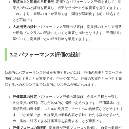
業績向上と問題の早期発見
: 定期的なパフォーマンス評価を通じて、従
業員の強みと課題を把握し、必要なサポートや改善策を提供できます。
これにより、業績の向上が期待でき、問題が深刻化する前に対処するこ
とが可能です。
人材開発の指針
: パフォーマンス管理の結果は、従業員のキャリア開発
や研修プログラムの設計においても重要な指針となります。評価結果に
基づいて、従業員ごとの成長戦略を策定できます。
3.2 パフォーマンス評価の設計
効果的なパフォーマンス評価を実施するためには、評価の基準とプロセスを
明確に設計することが重要です。中小企業では、評価の客観性と公正性を確
保するためのシンプルで効果的なシステムが求められます。
評価基準の設定
: パフォーマンス評価の基準は、企業の目標と一致し、
各従業員の役割に応じた具体的な指標であるべきです。評価基準には、
業績目標の達成度、スキルの発揮度、チームへの貢献度などが含まれま
す。中小企業では、各従業員の業務内容が多岐にわたる場合が多いた
め、柔軟に対応できる評価基準を設定することが重要です。
評価プロセスの透明性
: 従業員が評価プロセスを理解し、自分の業績が