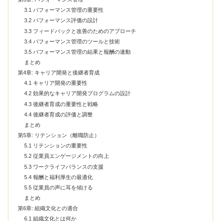
3.1 パフォーマンス管理の重要性
3.2 パフォーマンス評価の設計
3.3 フィードバックと改善のためのアプローチ
3.4 パフォーマンス管理のツールと技術
3.5 パフォーマンス管理の結果と報酬の連動
まとめ
第4章: キャリア開発と後継者育成
4.1 キャリア開発の重要性
4.2 効果的なキャリア開発プログラムの設計
4.3 後継者育成の重要性と戦略
4.4 後継者育成の評価と調整
まとめ
第5章: リテンション（離職防止）
5.1 リテンションの重要性
5.2 従業員エンゲージメントの向上
5.3 ワークライフバランスの支援
5.4 報酬と福利厚生の最適化
5.5 従業員の声に耳を傾ける
まとめ
第6章: 組織文化との適合
6.1 組織文化とは何か