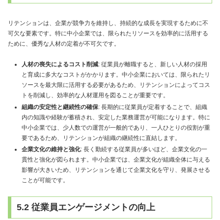
リテンションは、企業が競争力を維持し、持続的な成長を実現するために不
可欠な要素です。特に中小企業では、限られたリソースを効率的に活用する
ために、優秀な人材の定着が不可欠です。
人材の喪失によるコスト削減
: 従業員が離職すると、新しい人材の採用
と育成に多大なコストがかかります。中小企業においては、限られたリ
ソースを最大限に活用する必要があるため、リテンションによってコス
トを削減し、効率的な人材運用を図ることが重要です。
組織の安定性と継続性の確保
: 長期的に従業員が定着することで、組織
内の知識や経験が蓄積され、安定した業務運営が可能になります。特に
中小企業では、少人数での運営が一般的であり、一人ひとりの役割が重
要であるため、リテンションが組織の継続性に直結します。
企業文化の維持と強化
: 長く勤続する従業員が多いほど、企業文化の一
貫性と強化が図られます。中小企業では、企業文化が組織全体に与える
影響が大きいため、リテンションを通じて企業文化を守り、発展させる
ことが可能です。
5.2 従業員エンゲージメントの向上