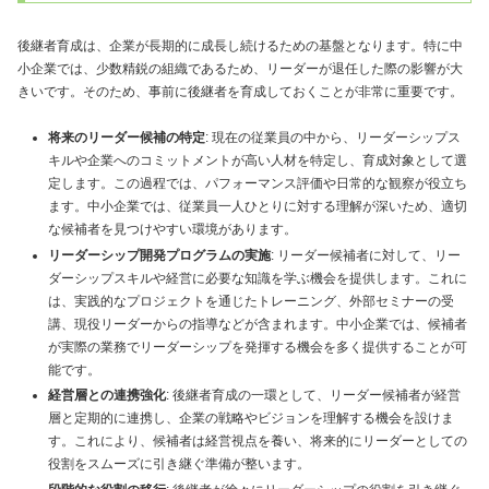
後継者育成は、企業が長期的に成長し続けるための基盤となります。特に中
小企業では、少数精鋭の組織であるため、リーダーが退任した際の影響が大
きいです。そのため、事前に後継者を育成しておくことが非常に重要です。
将来のリーダー候補の特定
: 現在の従業員の中から、リーダーシップス
キルや企業へのコミットメントが高い人材を特定し、育成対象として選
定します。この過程では、パフォーマンス評価や日常的な観察が役立ち
ます。中小企業では、従業員一人ひとりに対する理解が深いため、適切
な候補者を見つけやすい環境があります。
リーダーシップ開発プログラムの実施
: リーダー候補者に対して、リー
ダーシップスキルや経営に必要な知識を学ぶ機会を提供します。これに
は、実践的なプロジェクトを通じたトレーニング、外部セミナーの受
講、現役リーダーからの指導などが含まれます。中小企業では、候補者
が実際の業務でリーダーシップを発揮する機会を多く提供することが可
能です。
経営層との連携強化
: 後継者育成の一環として、リーダー候補者が経営
層と定期的に連携し、企業の戦略やビジョンを理解する機会を設けま
す。これにより、候補者は経営視点を養い、将来的にリーダーとしての
役割をスムーズに引き継ぐ準備が整います。