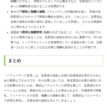
報酬だけでなく、休暇やフレキシブルな働き方など、従業員のニーズに
合った報酬制度を設けることが効果的です。
キャリア開発と報酬の連動
: パフォーマンス評価結果を基に、昇進や役
割変更などのキャリア開発の機会を提供します。これにより、従業員は
自身の成長が企業の成功に直結していることを実感し、さらなる業績向
上に努めるようになります。
公正かつ透明な報酬管理
: 報酬が公正であること、そしてその決定プロ
セスが透明であることは、従業員の信頼を得るために重要です。中小企
業では、トップマネジメントが直接関与している場合が多いため、従業
員一人ひとりに対して公正な評価と報酬を提供することが可能です。
まとめ
「パフォーマンス管理」は、従業員の成長と企業の目標達成を両立させるた
めの重要なプロセスです。中小企業においては、各従業員が企業の成功に与
える影響が大きいため、適切なパフォーマンス管理を通じて、従業員のモチ
ベーションを高め、業績を向上させることが求められます。評価基準の明確
化、フィードバックの充実、報酬との連動を通じて、効果的なパフォーマン
ス管理を実現し、企業全体の成長を支えていきましょう。