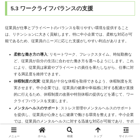
5.3 ワークライフバランスの支援
従業員が仕事とプライベートのバランスを取りやすい環境を提供すること
は、リテンションに大きく貢献します。特に中小企業では、柔軟な対応が可
能であるため、従業員のニーズに応じた支援がしやすい利点があります。
柔軟な働き方の導入
: リモートワーク、フレックスタイム、時短勤務な
ど、従業員が自分の生活に合わせた働き方を選べるようにします。これ
により、従業員は家庭やプライベートの責任を果たしながら、仕事に対
する満足度を維持できます。
休暇制度の充実
: 従業員が十分な休暇を取得できるよう、休暇制度を充
実させます。中小企業では、従業員の健康や幸福感に対する配慮が直接
的に行えるため、休暇制度の改善や特別休暇の提供などを通じて、ワー
クライフバランスを支援します。
メンタルヘルスのサポート
: ストレス管理やメンタルヘルスのサポート
を提供し、従業員が心身ともに健康で働ける環境を整えます。中小企業
では、従業員のメンタルヘルスに対する迅速な対応が可能であり、サポ
ートプログラムやカウンセリングの導入が効果的です。
メニュー
ホーム
検索
トップ
サイドバー