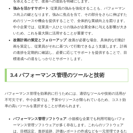
を添えることで、改善への道筋を明確にします。
強みを活かすサポート
: 従業員の強みを強化することも、パフォーマン
ス向上の鍵となります。強みに焦点を当て、その部分をさらに伸ばすた
めのリソースや機会を提供することで、全体的な業績向上を図ります。
中小企業では、従業員一人ひとりの強みが企業全体に与える影響が大き
いため、これを最大限に活用することが重要です。
改善計画の策定とフォローアップ
: 改善が必要な場合、具体的な行動計
画を策定し、従業員がそれに基づいて行動できるよう支援します。計画
の進捗を定期的に確認し、必要に応じてサポートを提供することで、目
標達成への道をしっかりとサポートします。
3.4 パフォーマンス管理のツールと技術
パフォーマンス管理を効果的に行うためには、適切なツールや技術の活用が
不可欠です。中小企業では、予算やリソースが限られているため、コスト効
率の高いツールを選択することが求められます。
パフォーマンス管理ソフトウェア
: 小規模な企業でも利用可能なパフォ
ーマンス管理ソフトウェアが多く存在します。これらのソフトウェア
は、目標設定、進捗追跡、評価レポートの作成などを一元管理できるた