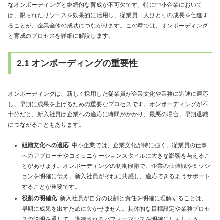
なオンボーディングと継続的な育成が不可欠です。特に中小企業において
は、限られたリソースを効果的に活用し、従業員一人ひとりの成長を促進す
ることが、企業全体の成功につながります。この章では、オンボーディング
と育成のプロセスを詳細に解説します。
2.1 オンボーディングの重要性
オンボーディングは、新しく採用した従業員が企業文化や業務に迅速に適応
し、早期に成果を上げるための重要なプロセスです。オンボーディングが不
十分だと、新入社員は企業への適応に時間がかかり、最悪の場合、早期退職
につながることもあります。
組織文化への適応
: 中小企業では、企業文化が特に強く、従業員の仕事
へのアプローチやコミュニケーションスタイルに大きな影響を与えるこ
とがあります。オンボーディングの初期段階で、企業の価値観やミッシ
ョンを明確に伝え、新入社員がそれに共感し、適応できるようサポート
することが重要です。
役割の明確化
: 新入社員が自分の役割と責任を明確に理解することは、
早期に成果を出すために欠かせません。具体的な目標設定や業務プロセ
スの説明を通じて、期待されるパフォーマンスを明確にしましょう。