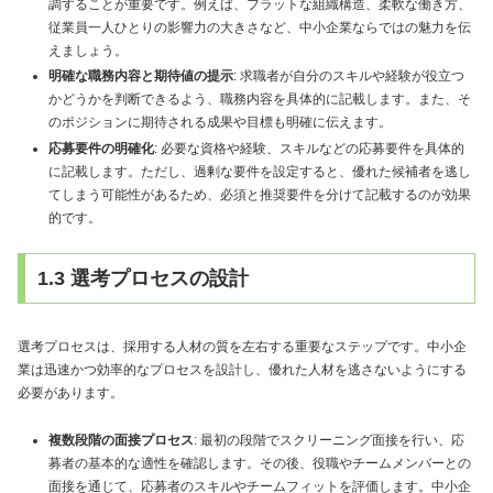
調することが重要です。例えば、フラットな組織構造、柔軟な働き方、
従業員一人ひとりの影響力の大きさなど、中小企業ならではの魅力を伝
えましょう。
明確な職務内容と期待値の提示
: 求職者が自分のスキルや経験が役立つ
かどうかを判断できるよう、職務内容を具体的に記載します。また、そ
のポジションに期待される成果や目標も明確に伝えます。
応募要件の明確化
: 必要な資格や経験、スキルなどの応募要件を具体的
に記載します。ただし、過剰な要件を設定すると、優れた候補者を逃し
てしまう可能性があるため、必須と推奨要件を分けて記載するのが効果
的です。
1.3 選考プロセスの設計
選考プロセスは、採用する人材の質を左右する重要なステップです。中小企
業は迅速かつ効率的なプロセスを設計し、優れた人材を逃さないようにする
必要があります。
複数段階の面接プロセス
: 最初の段階でスクリーニング面接を行い、応
募者の基本的な適性を確認します。その後、役職やチームメンバーとの
面接を通じて、応募者のスキルやチームフィットを評価します。中小企