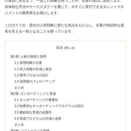
の適合に至るまで、一貫した戦略を持つことが、企業の成功に直結します。
具体的な手法やケーススタディを通じて、今すぐに実行できるタレントマネ
ジメントの最善策をお届けします。
このガイドが、貴社の人材戦略に新たな視点をもたらし、企業の持続的な成
長を支える一助となることを願っています。
目次
第1章: 人材の発掘と採用
1.1 採用戦略の立案
1.2 求人情報の作成と発信
1.3 選考プロセスの設計
1.4 採用後のフォローアップ
まとめ
第2章: オンボーディングと育成
2.1 オンボーディングの重要性
2.2 効果的なオンボーディングプログラムの設計
2.3 継続的な育成の必要性
2.4 育成プログラムの評価と改善
まとめ
第3章: パフォーマンス管理