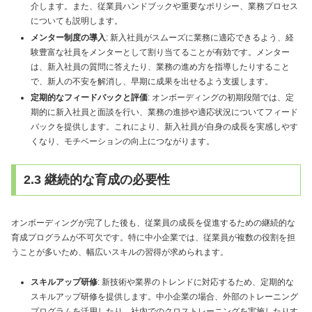
介します。また、従業員ハンドブックや重要なポリシー、業務プロセス
についても説明します。
メンター制度の導入
: 新入社員がスムーズに業務に適応できるよう、経
験豊富な社員をメンターとして割り当てることが有効です。メンター
は、新入社員の質問に答えたり、業務の進め方を指導したりすること
で、新人の不安を解消し、早期に成果を出せるよう支援します。
定期的なフィードバックと評価
: オンボーディングの初期段階では、定
期的に新入社員と面談を行い、業務の進捗や適応状況についてフィード
バックを提供します。これにより、新入社員が自身の成長を実感しやす
くなり、モチベーションの向上につながります。
2.3 継続的な育成の必要性
オンボーディングが完了した後も、従業員の成長を促進するための継続的な
育成プログラムが不可欠です。特に中小企業では、従業員が複数の役割を担
うことが多いため、幅広いスキルの習得が求められます。
スキルアップ研修
: 新技術や業界のトレンドに対応するため、定期的な
スキルアップ研修を提供します。中小企業の場合、外部のトレーニング
プログラムを活用したり、社内でのクロストレーニングを実施したりす