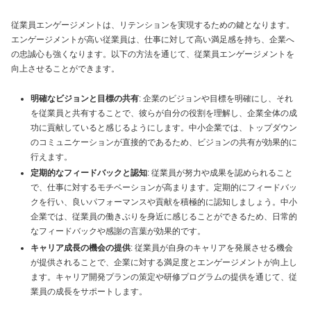
従業員エンゲージメントは、リテンションを実現するための鍵となります。
エンゲージメントが高い従業員は、仕事に対して高い満足感を持ち、企業へ
の忠誠心も強くなります。以下の方法を通じて、従業員エンゲージメントを
向上させることができます。
明確なビジョンと目標の共有
: 企業のビジョンや目標を明確にし、それ
を従業員と共有することで、彼らが自分の役割を理解し、企業全体の成
功に貢献していると感じるようにします。中小企業では、トップダウン
のコミュニケーションが直接的であるため、ビジョンの共有が効果的に
行えます。
定期的なフィードバックと認知
: 従業員が努力や成果を認められること
で、仕事に対するモチベーションが高まります。定期的にフィードバッ
クを行い、良いパフォーマンスや貢献を積極的に認知しましょう。中小
企業では、従業員の働きぶりを身近に感じることができるため、日常的
なフィードバックや感謝の言葉が効果的です。
キャリア成長の機会の提供
: 従業員が自身のキャリアを発展させる機会
が提供されることで、企業に対する満足度とエンゲージメントが向上し
ます。キャリア開発プランの策定や研修プログラムの提供を通じて、従
業員の成長をサポートします。