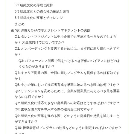
6.2 組織文化の形成と維持
6.3 組織文化との適合性の確認と改善
6.4 組織文化の変革とチャレンジ
まとめ
第7章: 深掘りQ&Aで学ぶタレントマネジメントの実践
Q1: タレントマネジメントは中小企業でも実施するべきなのでしょう
か？ 大企業向けではないですか？
Q2: オンボーディングを改善するためには、まず何に取り組むべきです
か？
Q3: パフォーマンス管理で気をつけるべき評価のバイアスにはどのよ
うなものがありますか？
Q4: キャリア開発の際、全員に同じプログラムを提供するのは有効です
か？
Q5: 中小企業において後継者育成を早期に始めるべき理由は何ですか？
Q6: リテンションを高めるために、企業が従業員に与えるべき最も重要
なものは何ですか？
Q7: 組織文化に適応できない従業員への対応はどうすればよいですか？
Q8: 柔軟な働き方を導入する際の注意点は何ですか？
Q9: 組織文化の変革を進める際、どのように従業員の抵抗を減らすこと
ができますか？
Q10: 後継者育成プログラムの効果をどのように測定すればよいですか？
まとめ