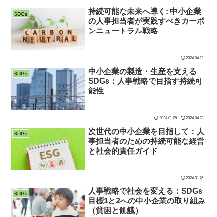
持続可能な未来へ導く: 中小企業
SDGs
の人事担当者が実践すべきカーボ
ンニュートラル戦略
2024.04.02
中小企業の製造・生産を支える
SDGs
SDGs：人事戦略で目指す持続可
能性
2024.01.28
2024.04.03
次世代の中小企業を目指して：人
SDGs
事担当者のための持続可能な経営
と社会的責任ガイド
2024.01.26
人事戦略で社会を変える：SDGs
SDGs
目標1と2への中小企業の取り組み
（貧困と飢餓）