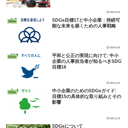
2024.01.25
SDGs目標17と中小企業：持続可
SDGs
能な未来を築くための人事戦略
2024.01.09
平和と公正の実現に向けて: 中小
SDGs
企業の人事担当者が知るべきSDG
目標16
2023.12.21
中小企業のためのSDGsガイド:
SDGs
目標15の具体的な取り組みとその
影響
2023.11.29
SDGsについて
SDGs