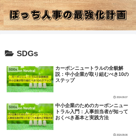
SDGs
カーボンニュートラルの全貌解
SDGs
説：中小企業が取り組むべき10の
ステップ
2024.09.07
中小企業のためのカーボンニュー
SDGs
トラル入門：人事担当者が知って
おくべき基本と実践方法
2024.09.06