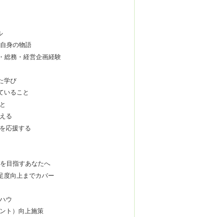
ル
私自身の物語
事・総務・経営企画経験
た学び
ていること
こと
伝える
」を応援する
て
の
」を目指すあなたへ
足度向上までカバー
ウハウ
メント）向上施策