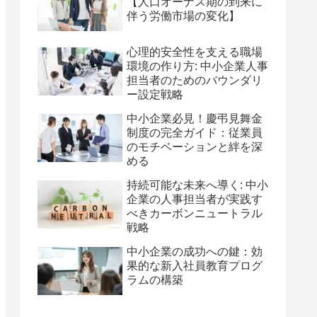
【人口オーナス期の到来に
伴う労働市場の変化】
心理的安全性を支える職場
環境の作り方: 中小企業人事
担当者のためのバウンダリ
ー設定戦略
中小企業必見！慶弔見舞金
制度の完全ガイド：従業員
のモチベーションと絆を深
める
持続可能な未来へ導く: 中小
企業の人事担当者が実践す
べきカーボンニュートラル
戦略
中小企業の成功への鍵：効
果的な新入社員教育プログ
ラムの構築