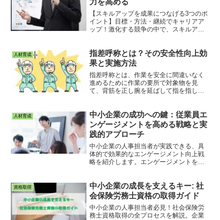
力を高める
す。
【スキルアップを成果につなげる3つのポ
イント】目標・方法・継続でキャリアア
ップ！激化する競争の中で、スキルアッ
プは必須。目標を明確にし、自分に合っ
た方法で継続的に学ぶことで、成果を上
指差呼称とは？その安全性向上効
げよう。
人材育成
果と実施方法
指差呼称とは、作業を安全に間違いなく
進めるために作業の要所で対象物を見
て、背筋を正し腕を延ばして指を指し、
「〇〇、ヨシ！」と大きく唱えて確認す
る作業です。指差呼称を習慣化すること
中小企業の成功への鍵：従業員エ
で、職場の安全を向上させ、従業員の命
人材育成
を守ることができます。
ンゲージメントを高める戦略と実
践的アプローチ
中小企業の人事担当者が実践できる、具
体的で効果的なエンゲージメント向上戦
略を紹介します。エンゲージメントを高
めることで、従業員のモチベーションを
刺激し、生産性を向上させ、結果として
中小企業の成長を支えるキー: 社
会社全体の成長と競争力の強化につなが
資格取得
ります。
会保険労務士資格の取得ガイド
中小企業の人事担当者必見！社会保険労
務士資格取得の全プロセスを解説。企業