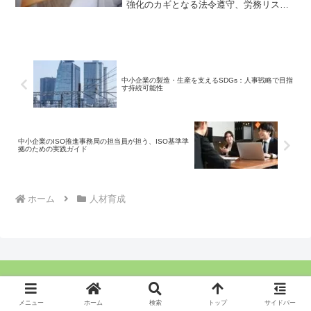
強化のカギとなる法令遵守、労務リスク
管理、従業員満足度向上の方法をご紹
介。あなたのキャリアと企業の未来を豊
かにするステップを一緒に踏み出しまし
ょう。
中小企業の製造・生産を支えるSDGs：人事戦略で目指
す持続可能性
中小企業のISO推進事務局の担当員が担う、ISO基準準
拠のための実践ガイド
ホーム
人材育成
Copyright © 2021 ぼっち人事の最強化計画 All Rights Reserved.
メニュー
ホーム
検索
トップ
サイドバー