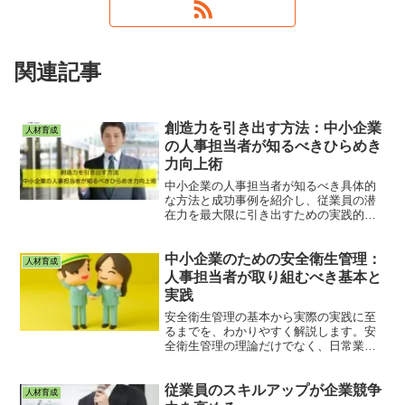
関連記事
創造力を引き出す方法：中小企業
人材育成
の人事担当者が知るべきひらめき
力向上術
中小企業の人事担当者が知るべき具体的
な方法と成功事例を紹介し、従業員の潜
在力を最大限に引き出すための実践的な
アプローチを解説します。ストレス軽
減、リラクゼーション、クリエイティブ
中小企業のための安全衛生管理：
な環境づくりなど、多角的な視点からひ
人材育成
らめき力向上の秘訣をお伝えします。
人事担当者が取り組むべき基本と
実践
安全衛生管理の基本から実際の実践に至
るまでを、わかりやすく解説します。安
全衛生管理の理論だけでなく、日常業務
にすぐに活用できる実践的なアプローチ
を提供し、従業員一人ひとりの安全と健
従業員のスキルアップが企業競争
康を確保することで、職場全体の生産性
人材育成
と満足度を向上させる方法をご紹介しま