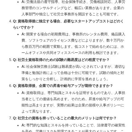
A:
労働法規の遵守指導、社会保険手続き、労働相談対応、人事労
務管理のコンサルティングなど、幅広い業務があります。企業の
人事部門や独立して社労士事務所を開設することも可能です。
Q: 資格取得後に独立する場合、必要なスタートアップコストはどのく
らいですか？
A:
開業する場合の初期費用は、事務所のレンタル費用、備品購入
費、ソフトウェアのライセンス費などによりますが、数十万円か
ら数百万円の範囲で変動します。低コストで始めるためには、ホ
ームオフィスや共同オフィススペースの利用も検討できます。
Q: 社労士資格取得のための試験の難易度はどの程度ですか？
A:
社会保険労務士試験は難易度が高いとされていますが、適切な
準備と勉強計画によって合格は十分に可能です。試験の傾向と対
策をしっかりと分析し、計画的に学習を進めましょう。
Q: 資格取得後、企業での昇進や給与アップが期待できますか？
A:
資格取得は、専門知識とスキルを証明するものであり、人事担
当者としての価値を高めます。そのため、昇進や給与アップの可
能性は高まりますが、実際の結果は企業の規模や人事ポリシーに
よって異なります。
Q: 社労士の資格を持っていることの最大のメリットは何ですか？
A:
専門的な知識とスキルを持っていることで、法律遵守の確実性
を高め、労務リスクを管理できることが最大のメリットです。こ