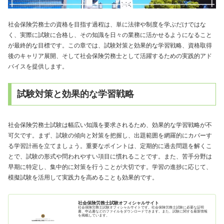
社会保険労務士の資格を目指す過程は、単に法律や制度を学ぶだけではな
く、実際に試験に合格し、その知識を日々の業務に活かせるようになること
が最終的な目標です。この章では、試験対策と効果的な学習戦略、資格取得
後のキャリア展開、そして社会保険労務士として活躍するための実践的アド
バイスを提供します。
試験対策と効果的な学習戦略
社会保険労務士試験は幅広い知識を要求されるため、効果的な学習戦略が不
可欠です。まず、試験の傾向と対策を把握し、出題範囲を網羅的にカバーす
る学習計画を立てましょう。重要なポイントは、定期的に過去問題を解くこ
とで、試験の形式や問われやすい項目に慣れることです。また、苦手分野は
早期に特定し、集中的に対策を行うことが大切です。学習の進捗に応じて、
模擬試験を活用して実践力を高めることも効果的です。
社会保険労務士試験オフィシャルサイト
社会保険労務士試験オフィシャルサイトです。社会保険労務士試験に必要な証明
書、申込書などのファイルをダウンロードできます。また、試験に関する最新情報
を掲載しています。