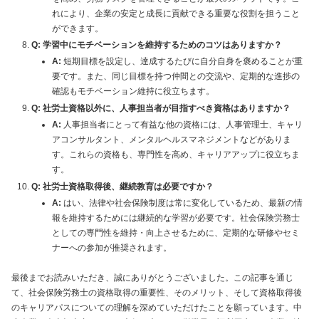
れにより、企業の安定と成長に貢献できる重要な役割を担うこと
ができます。
Q: 学習中にモチベーションを維持するためのコツはありますか？
A:
短期目標を設定し、達成するたびに自分自身を褒めることが重
要です。また、同じ目標を持つ仲間との交流や、定期的な進捗の
確認もモチベーション維持に役立ちます。
Q: 社労士資格以外に、人事担当者が目指すべき資格はありますか？
A:
人事担当者にとって有益な他の資格には、人事管理士、キャリ
アコンサルタント、メンタルヘルスマネジメントなどがありま
す。これらの資格も、専門性を高め、キャリアアップに役立ちま
す。
Q: 社労士資格取得後、継続教育は必要ですか？
A:
はい、法律や社会保険制度は常に変化しているため、最新の情
報を維持するためには継続的な学習が必要です。社会保険労務士
としての専門性を維持・向上させるために、定期的な研修やセミ
ナーへの参加が推奨されます。
最後までお読みいただき、誠にありがとうございました。この記事を通じ
て、社会保険労務士の資格取得の重要性、そのメリット、そして資格取得後
のキャリアパスについての理解を深めていただけたことを願っています。中