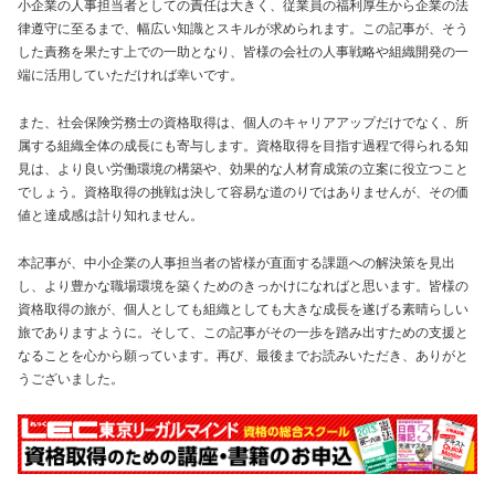
小企業の人事担当者としての責任は大きく、従業員の福利厚生から企業の法
律遵守に至るまで、幅広い知識とスキルが求められます。この記事が、そう
した責務を果たす上での一助となり、皆様の会社の人事戦略や組織開発の一
端に活用していただければ幸いです。
また、社会保険労務士の資格取得は、個人のキャリアアップだけでなく、所
属する組織全体の成長にも寄与します。資格取得を目指す過程で得られる知
見は、より良い労働環境の構築や、効果的な人材育成策の立案に役立つこと
でしょう。資格取得の挑戦は決して容易な道のりではありませんが、その価
値と達成感は計り知れません。
本記事が、中小企業の人事担当者の皆様が直面する課題への解決策を見出
し、より豊かな職場環境を築くためのきっかけになればと思います。皆様の
資格取得の旅が、個人としても組織としても大きな成長を遂げる素晴らしい
旅でありますように。そして、この記事がその一歩を踏み出すための支援と
なることを心から願っています。再び、最後までお読みいただき、ありがと
うございました。