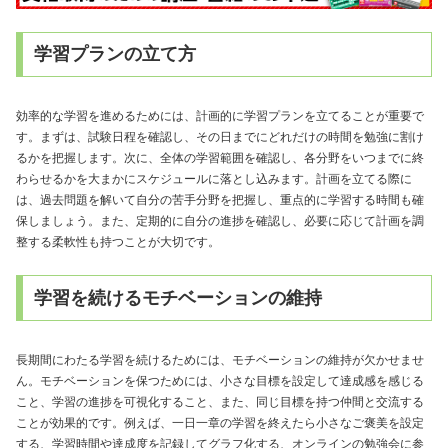
学習プランの立て方
効率的な学習を進めるためには、計画的に学習プランを立てることが重要で
す。まずは、試験日程を確認し、その日までにどれだけの時間を勉強に割け
るかを把握します。次に、全体の学習範囲を確認し、各分野をいつまでに終
わらせるかを大まかにスケジュールに落とし込みます。計画を立てる際に
は、過去問題を解いて自分の苦手分野を把握し、重点的に学習する時間も確
保しましょう。また、定期的に自分の進捗を確認し、必要に応じて計画を調
整する柔軟性も持つことが大切です。
学習を続けるモチベーションの維持
長期間にわたる学習を続けるためには、モチベーションの維持が欠かせませ
ん。モチベーションを保つためには、小さな目標を設定して達成感を感じる
こと、学習の進捗を可視化すること、また、同じ目標を持つ仲間と交流する
ことが効果的です。例えば、一日一章の学習を終えたら小さなご褒美を設定
する、学習時間や達成度を記録してグラフ化する、オンラインの勉強会に参