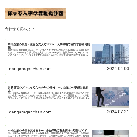
合わせて読みたい
中小企業の製造・生産を支えるSDGs：人事戦略で目指す持続可能
性
持続可能な開発目標を軸に、中小企業の人事担当者が実践できる具体的な戦略を探求
します。SDGsの各目標に沿った人事のアプローチから、従業員のエンゲージメント
とスキルアップ、そして企業文化の革新に至るまで、製造業の持続可能性を高めるた
めのキーとなる要素を詳しく解説します。
2024.04.03
gangaraganchan.com
労務管理のプロになるための10の資格：中小企業の人事担当者必
見！
中小企業の人事担当者として、多様な業務と日々変化する職場環境に対応するために
は、幅広い知識とスキルが求められます。この記事では、その重要性と共に、人事担
当者がキャリアを強化し、企業の発展に貢献するために必要な10の資格を紹介しま
す。
2024.07.21
gangaraganchan.com
中小企業の成長を支えるキー: 社会保険労務士資格の取得ガイド
中小企業の人事担当者必見！社会保険労務士資格取得の全プロセスを解説。企業強化
のカギとなる法令遵守、労務リスク管理、従業員満足度向上の方法をご紹介。あなた