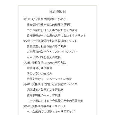
目次
第1章: なぜ社会保険労務士なのか
社会保険労務士資格の概要と重要性
中小企業における人事の役割とその課題
資格取得が中小企業の人事にもたらすメリット
第2章: 社会保険労務士資格取得のメリット
労働法規と社会保険の専門知識
人事業務の効率化とリスクマネジメント
キャリアパスと個人の成長
第3章: 資格取得のための学習方法
自学自習と通信教育
学習プランの立て方
学習を続けるモチベーションの維持
第4章: 資格取得に向けた実践的アドバイス
試験対策と効果的な学習戦略
資格取得後のキャリア展開
中小企業における社会保険労務士の活躍事例
第5章: 資格取得後のキャリアパス
中小企業内での役割とキャリアアップ