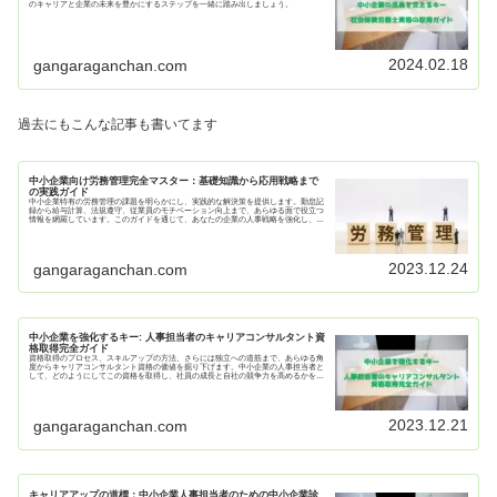
のキャリアと企業の未来を豊かにするステップを一緒に踏み出しましょう。
2024.02.18
gangaraganchan.com
過去にもこんな記事も書いてます
中小企業向け労務管理完全マスター：基礎知識から応用戦略まで
の実践ガイド
中小企業特有の労務管理の課題を明らかにし、実践的な解決策を提供します。勤怠記
録から給与計算、法規遵守、従業員のモチベーション向上まで、あらゆる面で役立つ
情報を網羅しています。このガイドを通じて、あなたの企業の人事戦略を強化し、組
織の成長を加速させるための知識とツールを手に入れましょう。
2023.12.24
gangaraganchan.com
中小企業を強化するキー: 人事担当者のキャリアコンサルタント資
格取得完全ガイド
資格取得のプロセス、スキルアップの方法、さらには独立への道筋まで、あらゆる角
度からキャリアコンサルタント資格の価値を掘り下げます。中小企業の人事担当者と
して、どのようにしてこの資格を取得し、社員の成長と自社の競争力を高めるかを一
緒に探求しましょう。
2023.12.21
gangaraganchan.com
キャリアアップの道標：中小企業人事担当者のための中小企業診