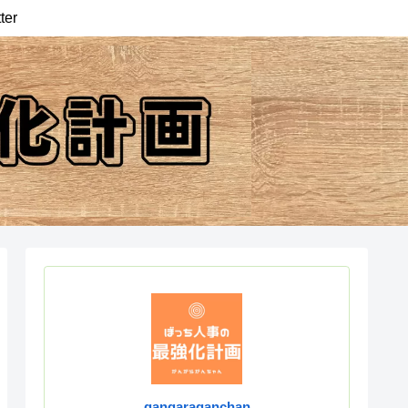
ter
gangaraganchan