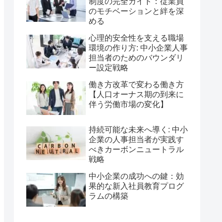
制度の完全ガイド：従業員
のモチベーションと絆を深
める
心理的安全性を支える職場
環境の作り方: 中小企業人事
担当者のためのバウンダリ
ー設定戦略
働き方改革で変わる働き方
【人口オーナス期の到来に
伴う労働市場の変化】
持続可能な未来へ導く: 中小
企業の人事担当者が実践す
べきカーボンニュートラル
戦略
中小企業の成功への鍵：効
果的な新入社員教育プログ
ラムの構築