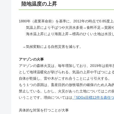
陸地温度の上昇
1880年（産業革命前）を基準に、2012年の時点で0.85度上
気温上昇により干ばつや大洪水多発→食料不足→貧困
海水温上昇により海面上昇→標高のひくい土地は水没し
→気候変動による自然災害を減らす。
アマゾンの火事
アマゾンの森林火災は、毎年増加しており、2019年は前
として地球温暖化が挙げられる。気温の上昇や干ばつによ
自体が乾燥し、雷や木がこすれ合うことにより引火する。
もう１つの原因は、畜産目的の放牧場所の確保のため人為
禁止している。しかし、火災があった土地についてはこの
いうことです。理由についてはは
『SDGs目標12作る責任
具体的な対策を打つことが大事