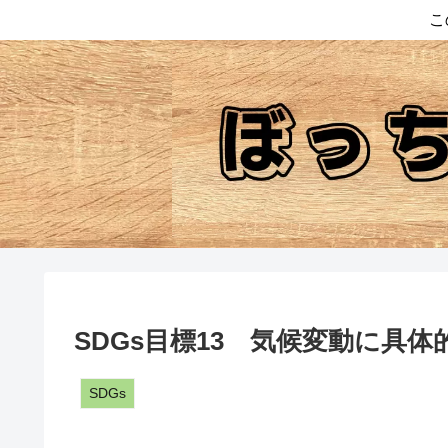
こ
SDGs目標13 気候変動に具
SDGs