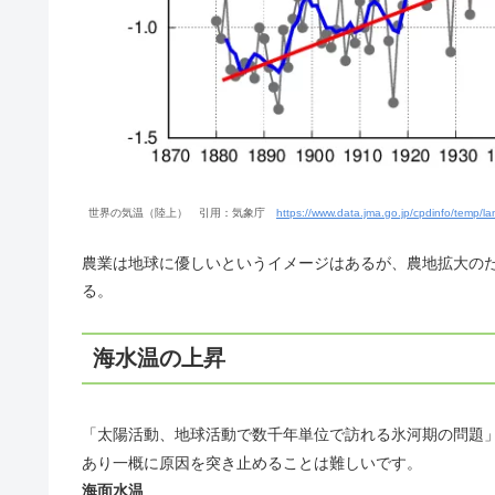
世界の気温（陸上） 引用：気象庁
https://www.data.jma.go.jp/cpdinfo/temp/l
農業は地球に優しいというイメージはあるが、農地拡大の
る。
海水温の上昇
「太陽活動、地球活動で数千年単位で訪れる氷河期の問題」、
あり一概に原因を突き止めることは難しいです。
海面水温