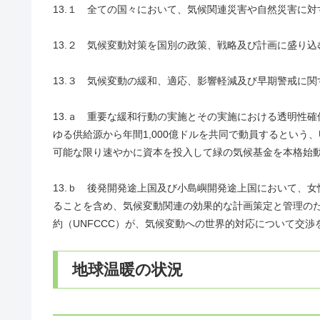
13.１ 全ての国々において、気候関連災害や自然災害に
13.２ 気候変動対策を国別の政策、戦略及び計画に盛り込
13.３ 気候変動の緩和、適応、影響軽減及び早期警戒に
13.ａ 重要な緩和行動の実施とその実施における透明性確
ゆる供給源から年間1,000億ドルを共同で動員するという
可能な限り速やかに資本を投入して緑の気候基金を本格
13.ｂ 後発開発途上国及び小島嶼開発途上国において、
ることを含め、気候変動関連の効果的な計画策定と管理の
約（UNFCCC）が、気候変動への世界的対応について交
地球温暖の状況