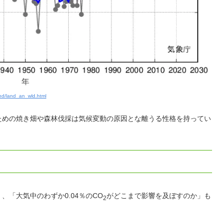
and/land_an_wld.html
ための焼き畑や森林伐採は気候変動の原因とな離うる性格を持ってい
「大気中のわずか0.04％の
CO
がどこまで影響を及ぼすのか」も
2