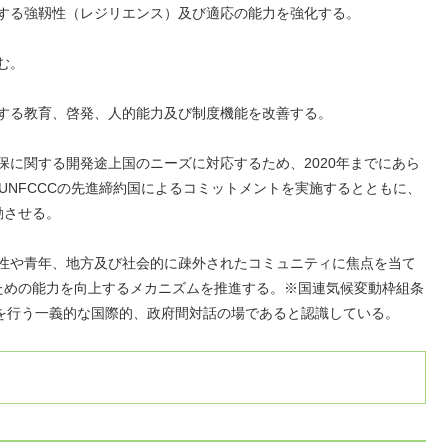
対する強靱性（レジリエンス）及び適応の能力を強化する。
む。
関する教育、啓発、人的能力及び制度機能を改善する。
保に関する開発途上国のニーズに対応するため、2020年までにあら
、UNFCCCの先進締約国によるコミットメントを実施するとともに、
始動させる。
女性や青年、地方及び社会的に疎外されたコミュニティに焦点を当て
ための能力を向上するメカニズムを推進する。※国連気候変動枠組条
渉を行う一義的な国際的、政府間対話の場であると認識している。