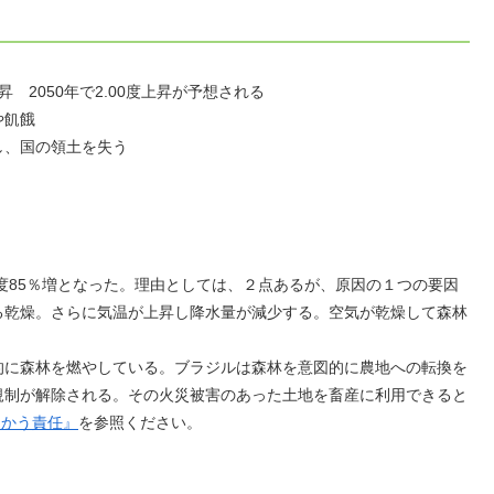
昇 2050年で2.00度上昇が予想される
や飢餓
、国の領土を失う
年度85％増となった。理由としては、２点あるが、原因の１つの要因
る乾燥。さらに気温が上昇し降水量が減少する。空気が乾燥して森林
的に森林を燃やしている。ブラジルは森林を意図的に農地への転換を
規制が解除される。その火災被害のあった土地を畜産に利用できると
つかう責任』
を参照ください。