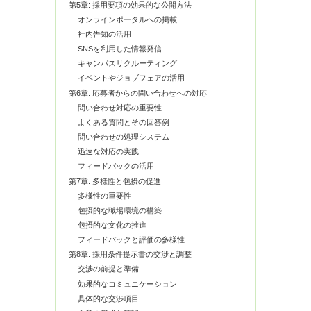
第5章: 採用要項の効果的な公開方法
オンラインポータルへの掲載
社内告知の活用
SNSを利用した情報発信
キャンパスリクルーティング
イベントやジョブフェアの活用
第6章: 応募者からの問い合わせへの対応
問い合わせ対応の重要性
よくある質問とその回答例
問い合わせの処理システム
迅速な対応の実践
フィードバックの活用
第7章: 多様性と包摂の促進
多様性の重要性
包摂的な職場環境の構築
包摂的な文化の推進
フィードバックと評価の多様性
第8章: 採用条件提示書の交渉と調整
交渉の前提と準備
効果的なコミュニケーション
具体的な交渉項目