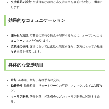
交渉範囲の設定
: 交渉可能な項目と非交渉項目を事前に決定し、明確に
します。
効果的なコミュニケーション
開かれた対話
: 応募者の期待や懸念を理解するために、オープンなコミ
ュニケーションを心がけます。
柔軟性の保持
: 交渉においては柔軟な態度を保ち、双方にとっての最適
な解決策を模索します。
具体的な交渉項目
給与
: 基本給、賞与、各種手当の交渉。
勤務条件
: 勤務時間、リモートワークの可否、フレックスタイム制度な
ど。
キャリア開発
: 研修制度、昇進機会などのキャリア開発に関連する条
件。