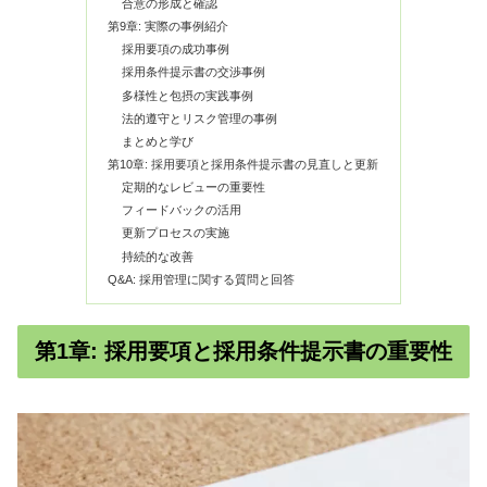
合意の形成と確認
第9章: 実際の事例紹介
採用要項の成功事例
採用条件提示書の交渉事例
多様性と包摂の実践事例
法的遵守とリスク管理の事例
まとめと学び
第10章: 採用要項と採用条件提示書の見直しと更新
定期的なレビューの重要性
フィードバックの活用
更新プロセスの実施
持続的な改善
Q&A: 採用管理に関する質問と回答
第1章: 採用要項と採用条件提示書の重要性