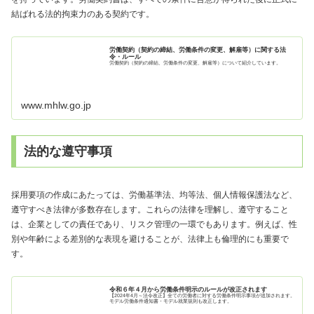
結ばれる法的拘束力のある契約です。
労働契約（契約の締結、労働条件の変更、解雇等）に関する法
令・ルール
労働契約（契約の締結、労働条件の変更、解雇等）について紹介しています。
www.mhlw.go.jp
法的な遵守事項
採用要項の作成にあたっては、労働基準法、均等法、個人情報保護法など、
遵守すべき法律が多数存在します。これらの法律を理解し、遵守すること
は、企業としての責任であり、リスク管理の一環でもあります。例えば、性
別や年齢による差別的な表現を避けることが、法律上も倫理的にも重要で
す。
令和６年４月から労働条件明示のルールが改正されます
【2024年4月～法令改正】全ての労働者に対する労働条件明示事項が追加されます。
モデル労働条件通知書・モデル就業規則も改正します。