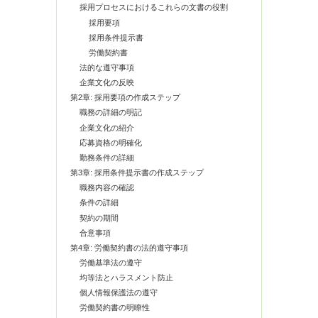
採用プロセスにおけるこれらの文書の役割
採用要項
採用条件提示書
労働契約書
法的な遵守事項
企業文化の反映
第2章: 採用要項の作成ステップ
職務の詳細の明記
企業文化の紹介
応募資格の明確化
勤務条件の詳細
第3章: 採用条件提示書の作成ステップ
職務内容の確認
条件の詳細
契約の期間
合意事項
第4章: 労働契約書の法的遵守事項
労働基準法の遵守
均等法とハラスメント防止
個人情報保護法の遵守
労働契約書の明瞭性