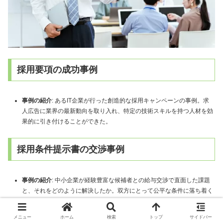
採用要項の成功事例
事例の紹介
: あるIT企業が行った創造的な採用キャンペーンの事例。求
人広告に業界の最新動向を取り入れ、特定の技術スキルを持つ人材を効
果的に引き付けることができた。
採用条件提示書の交渉事例
事例の紹介
: 中小企業が経験豊富な候補者との給与交渉で直面した課題
と、それをどのように解決したか。双方にとって公平な条件に落ち着く
までのプロセスを紹介。
メニュー
ホーム
検索
トップ
サイドバー