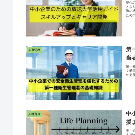
現代
とな
際の
ため
第
人事労務
当
第一
く解
の必
中
人材育成
援
中小
る1