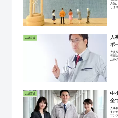
方法
しま
人
人材育成
ポ
火災
役割
ため
中
人材育成
全
人事
すた
マン