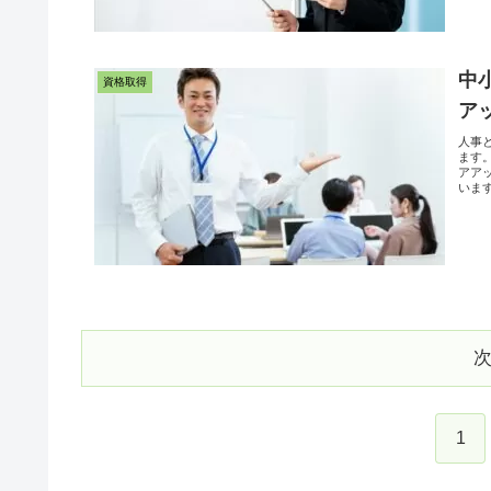
中
資格取得
ア
人事
ます
アア
いま
1