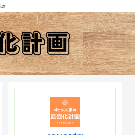
ter
gangaraganchan