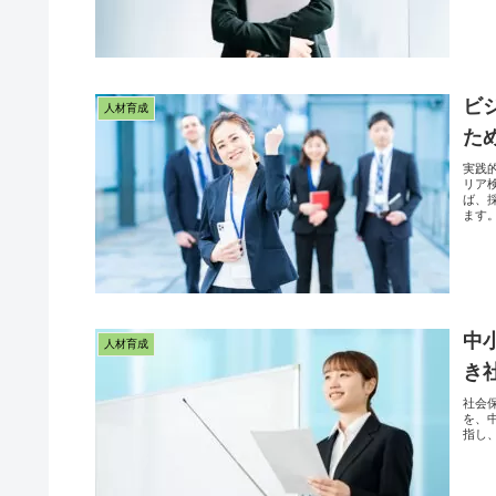
ビ
人材育成
た
実践
リア
ば、
ます
中
人材育成
き
社会
を、
指し