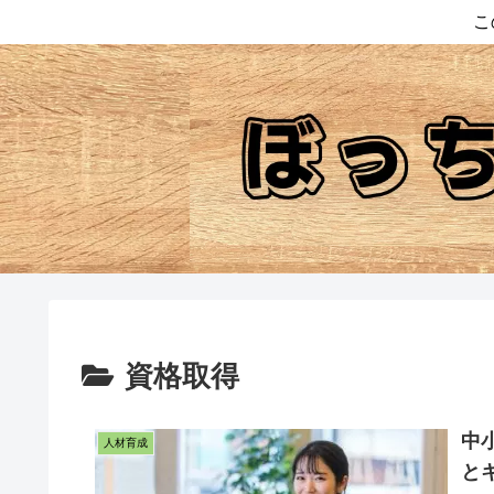
こ
資格取得
中
人材育成
と