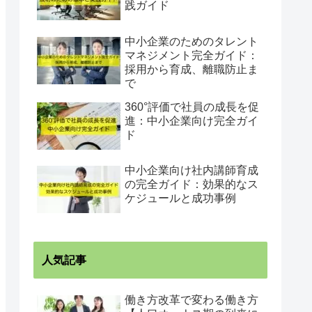
践ガイド
中小企業のためのタレント
マネジメント完全ガイド：
採用から育成、離職防止ま
で
360°評価で社員の成長を促
進：中小企業向け完全ガイ
ド
中小企業向け社内講師育成
の完全ガイド：効果的なス
ケジュールと成功事例
人気記事
働き方改革で変わる働き方