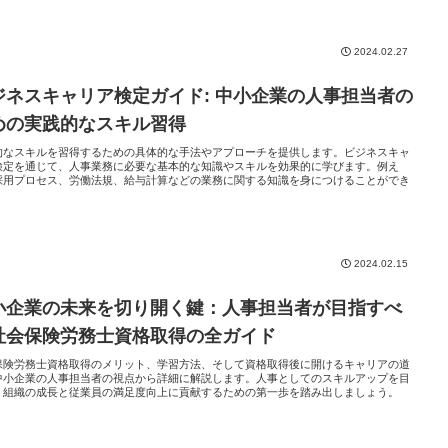
2024.02.27
ジネスキャリア検定ガイド: 中小企業の人事担当者の
めの実践的なスキル習得
的なスキルを習得するための具体的な手法やアプローチを提供します。ビジネスキャ
検定を通じて、人事業務に必要な基本的な知識やスキルを効果的に学びます。例え
採用プロセス、労働法規、給与計算などの業務に関する知識を身につけることができ
。
2024.02.15
小企業の未来を切り開く鍵：人事担当者が目指すべ
社会保険労務士資格取得の全ガイド
保険労務士資格取得のメリット、学習方法、そして資格取得後に開けるキャリアの道
中小企業の人事担当者の視点から詳細に解説します。人事としてのスキルアップを目
、組織の成長と従業員の満足度向上に貢献するための第一歩を踏み出しましょう。