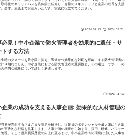
、取得後のキャリアパスを具体的に紹介し、皆様のスキルアップと企業の成長を支援
す。是非、最後までお読みいただき、実践に役立ててください。
2024.07.15
2024.07.21
事必見！中小企業で防火管理者を効果的に選任・サ
ートする方法
発生時のダメージを最小限に抑え、迅速かつ効果的な対応を可能にする防火管理者の
は計り知れません。中小企業における防火管理者の重要性と、その選任・サポートの
の具体的な戦略について詳しく解説します。
2024.04.14
小企業の成功を支える人事企画: 効果的な人材管理の
て
担当者が直面するさまざまな課題を解決し、従業員のポテンシャルを最大限に引き出
めの実践的な戦略を提案します。人事企画の概要から始まり、採用、研修、パフォー
ス管理、そして従業員満足度の向上に至るまで、中小企業特有の環境に適した人事管