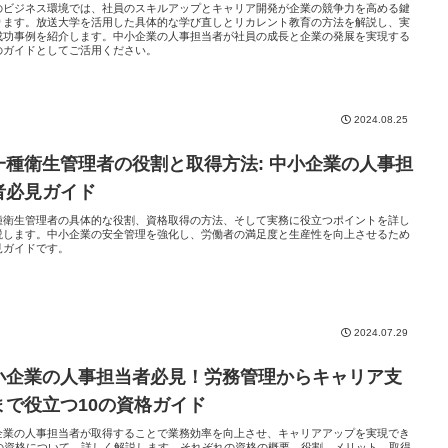
のビジネス環境では、社員のスキルアップとキャリア開発が企業の競争力を高める鍵
ります。放送大学を活用した具体的な学び直しとリカレント教育の方法を解説し、実
成功事例を紹介します。中小企業の人事担当者が社員の成長と企業の発展を実現する
のガイドとしてご活用ください。
2024.08.25
一種衛生管理者の役割と取得方法: 中小企業の人事担
者必見ガイド
種衛生管理者の具体的な役割、資格取得の方法、そして実務に役立つポイントを詳し
説します。中小企業の安全管理を強化し、労働者の満足度と生産性を向上させるため
見ガイドです。
2024.07.29
小企業の人事担当者必見！労務管理からキャリア支
まで役立つ10の資格ガイド
企業の人事担当者が取得することで業務効率を向上させ、キャリアアップを実現でき
0の資格について、詳しく解説します。それぞれの資格の概要、役割、メリット、取得