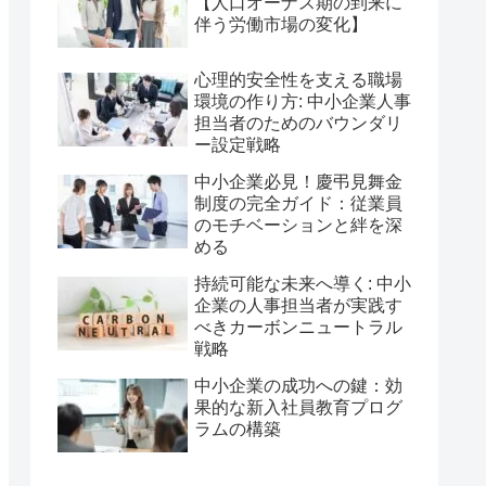
【人口オーナス期の到来に
伴う労働市場の変化】
心理的安全性を支える職場
環境の作り方: 中小企業人事
担当者のためのバウンダリ
ー設定戦略
中小企業必見！慶弔見舞金
制度の完全ガイド：従業員
のモチベーションと絆を深
める
持続可能な未来へ導く: 中小
企業の人事担当者が実践す
べきカーボンニュートラル
戦略
中小企業の成功への鍵：効
果的な新入社員教育プログ
ラムの構築