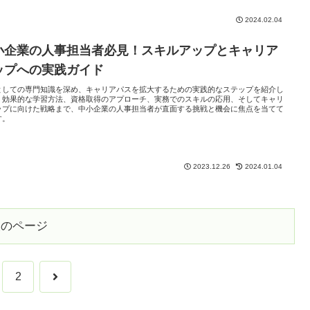
2024.02.04
小企業の人事担当者必見！スキルアップとキャリア
ップへの実践ガイド
としての専門知識を深め、キャリアパスを拡大するための実践的なステップを紹介し
。効果的な学習方法、資格取得のアプローチ、実務でのスキルの応用、そしてキャリ
ップに向けた戦略まで、中小企業の人事担当者が直面する挑戦と機会に焦点を当てて
す。
2023.12.26
2024.01.04
次のページ
次
2
へ