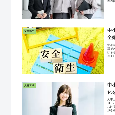
理の
中
安全衛生
全
中小
践で
はも
きま
中
人材育成
化
人事
ロー
おけ
歩を