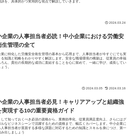
秘訣を、具体的かつ実用的な視点で解説していきます。
2024.03.24
小企業の人事担当者必読！中小企業における労働安
衛生管理の全て
企業に特化した労働安全衛生管理の基本から応用まで、人事担当者が今すぐにでも実
きる知識と戦略をわかりやすく解説します。安全な職場環境の構築は、従業員の幸福
ちろん、貴社の長期的な成功に直結することを心に留めて、一緒に学び、成長してい
しょう。
2024.03.05
2024.03.16
小企業の人事担当者必見！キャリアアップと組織強
を実現する10の重要資格ガイド
として知っておくべき必須の資格から、業務効率化、従業員満足度向上、さらにはグ
バルなビジネスシーンで活躍するための資格まで、幅広くカバーします。中小企業に
る人事担当者が直面する多様な課題に対応するための知識とスキルを身につけ、第一
踏み出しましょう