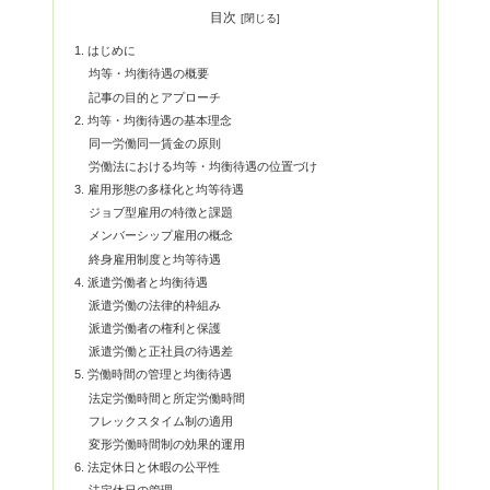
目次
1. はじめに
均等・均衡待遇の概要
記事の目的とアプローチ
2. 均等・均衡待遇の基本理念
同一労働同一賃金の原則
労働法における均等・均衡待遇の位置づけ
3. 雇用形態の多様化と均等待遇
ジョブ型雇用の特徴と課題
メンバーシップ雇用の概念
終身雇用制度と均等待遇
4. 派遣労働者と均衡待遇
派遣労働の法律的枠組み
派遣労働者の権利と保護
派遣労働と正社員の待遇差
5. 労働時間の管理と均衡待遇
法定労働時間と所定労働時間
フレックスタイム制の適用
変形労働時間制の効果的運用
6. 法定休日と休暇の公平性