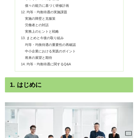
個々の能力に基づく研修計画
12. 均等・均衡待遇の実施課題
実施の障壁と克服策
労働者との対話
実務上のヒントと戦略
13. まとめと今後の取り組み
均等・均衡待遇の重要性の再確認
中小企業における実践のポイント
将来の展望と期待
14. 均等・均衡待遇に関するQ&A
1. はじめに