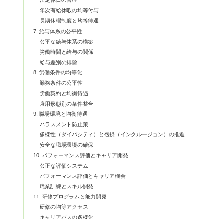
法定休日の管理
年次有給休暇の均等付与
長期休暇制度と均等待遇
7. 給与体系の公平性
公平な給与体系の構築
労働時間と給与の関係
給与差別の排除
8. 労働条件の均等化
勤務条件の公平性
労働契約と均衡待遇
雇用形態別の条件整合
9. 職場環境と均衡待遇
ハラスメント防止策
多様性（ダイバシティ）と包摂（インクルージョン）の推進
安全な職場環境の確保
10. パフォーマンス評価とキャリア開発
公正な評価システム
パフォーマンス評価とキャリア機会
職業訓練とスキル開発
11. 研修プログラムと能力開発
研修の均等アクセス
キャリアパスの多様化