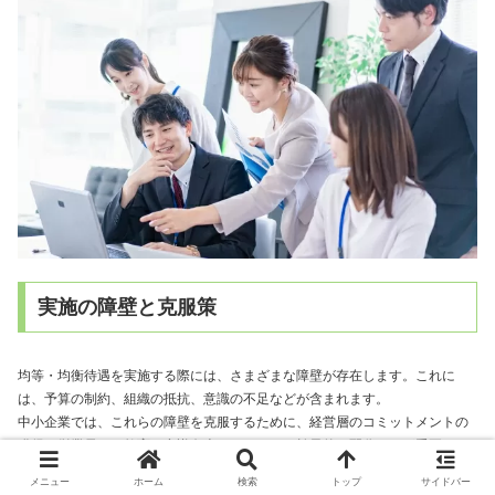
実施の障壁と克服策
均等・均衡待遇を実施する際には、さまざまな障壁が存在します。これに
は、予算の制約、組織の抵抗、意識の不足などが含まれます。
中小企業では、これらの障壁を克服するために、経営層のコミットメントの
獲得、従業員への教育と意識向上、リソースの効果的な配分などが重要で
す。
メニュー
ホーム
検索
トップ
サイドバー
また、均等・均衡待遇の利点を明確にし、従業員全体に共有することで、組