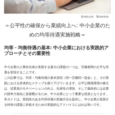
2023.11.30
2024.02.05
＝公平性の確保から業績向上へ: 中小企業のた
めの均等待遇実施戦略＝
均等・均衡待遇の基本: 中小企業における実践的ア
プローチとその重要性
中小企業の人事担当者が直面する最大の課題の一つは、労働者間の公平な待
遇を実現することです。
この記事では、均等・均衡待遇の基本原則（同一労働同一賃金）と、その実
践における具体的なステップを掘り下げていきます。公平な職場環境の確立
は、従業員のモチベーションの向上、生産性の増加、そして最終的には企業
の競争力強化に直接繋がるため、中小企業にとって重要な投資となります。
本ガイドは、実効性のある均等待遇の実施方法を提供し、中小企業が直面す
る特有の課題に対処するための実践的なアドバイスにはれば幸いです。