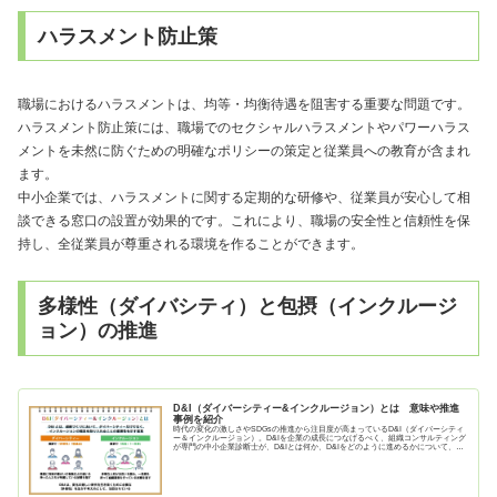
ハラスメント防止策
職場におけるハラスメントは、均等・均衡待遇を阻害する重要な問題です。
ハラスメント防止策には、職場でのセクシャルハラスメントやパワーハラス
メントを未然に防ぐための明確なポリシーの策定と従業員への教育が含まれ
ます。
中小企業では、ハラスメントに関する定期的な研修や、従業員が安心して相
談できる窓口の設置が効果的です。これにより、職場の安全性と信頼性を保
持し、全従業員が尊重される環境を作ることができます。
多様性（ダイバシティ）と包摂（インクルージ
ョン）の推進
D&I（ダイバーシティー&インクルージョン）とは 意味や推進
事例を紹介
時代の変化の激しさやSDGsの推進から注目度が高まっているD&I（ダイバーシティ
ー＆インクルージョン）。D&Iを企業の成長につなげるべく、組織コンサルティング
が専門の中小企業診断士が、D&Iとは何か、D&Iをどのように進めるかについて、わ
か...