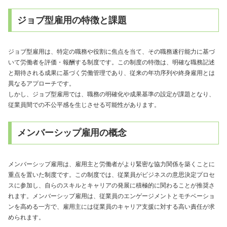
ジョブ型雇用の特徴と課題
ジョブ型雇用は、特定の職務や役割に焦点を当て、その職務遂行能力に基づ
いて労働者を評価・報酬する制度です。この制度の特徴は、明確な職務記述
と期待される成果に基づく労働管理であり、従来の年功序列や終身雇用とは
異なるアプローチです。
しかし、ジョブ型雇用では、職務の明確化や成果基準の設定が課題となり、
従業員間での不公平感を生じさせる可能性があります。
メンバーシップ雇用の概念
メンバーシップ雇用は、雇用主と労働者がより緊密な協力関係を築くことに
重点を置いた制度です。この制度では、従業員がビジネスの意思決定プロセ
スに参加し、自らのスキルとキャリアの発展に積極的に関わることが推奨さ
れます。メンバーシップ雇用は、従業員のエンゲージメントとモチベーショ
ンを高める一方で、雇用主には従業員のキャリア支援に対する高い責任が求
められます。